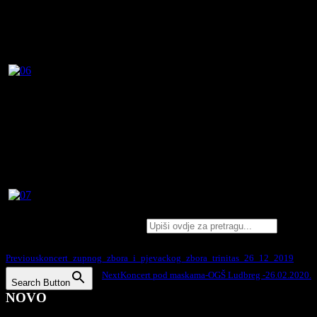
Search for:
Podijelite na:
Previous
koncert_zupnog_zbora_i_pjevackog_zbora_trinitas_26_12_2019
Next
Koncert pod maskama-OGŠ Ludbreg -26.02.2020.
Search Button
NOVO