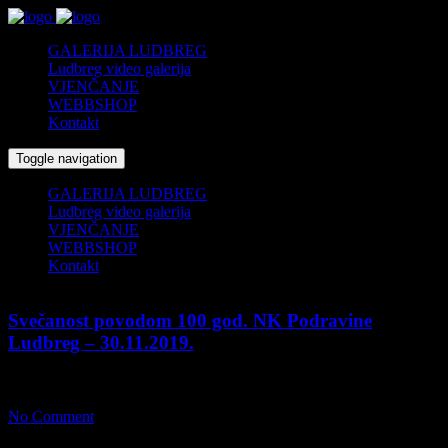
GALERIJA LUDBREG
Ludbreg video galerija
VJENČANJE
WEBBSHOP
Kontakt
Toggle navigation
GALERIJA LUDBREG
Ludbreg video galerija
VJENČANJE
WEBBSHOP
Kontakt
Svečanost povodom 100 god. NK Podravine
Ludbreg – 30.11.2019.
01/12/2019
by
fcs
No Comment