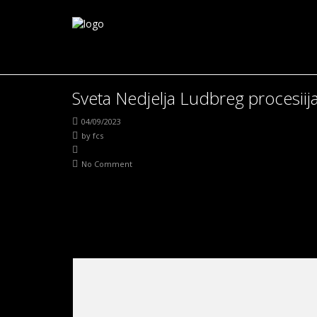
Sveta Nedjelja Ludbreg procesiija
04/09/2023
by
fcs
No Comment