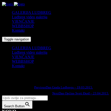
GALERIJA LUDBREG
Ludbreg video galerija
VJENČANJE
WEBBSHOP
Kontakt
Toggle navigation
GALERIJA LUDBREG
Ludbreg video galerija
VJENČANJE
WEBBSHOP
Kontakt
Dan Centra Svijeta – 01.04.2015.
Search
Previous
Dan Grada Ludbrega – 19.03.2015.
Podijelite na:
for:
Next
Dan Općine Sveti Đurđ – 23.04.2015.
Search Button