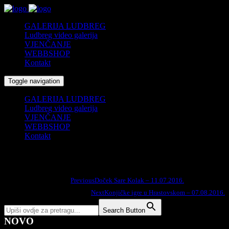
GALERIJA LUDBREG
Ludbreg video galerija
VJENČANJE
WEBBSHOP
Kontakt
Toggle navigation
GALERIJA LUDBREG
Ludbreg video galerija
VJENČANJE
WEBBSHOP
Kontakt
Global village – idemo otok – 23.07.2016.
Search for:
Previous
Doček Sare Kolak – 11.07.2016.
Podijelite na:
Next
Konjičke igre u Hrastovskom – 07.08.2016.
Search Button
NOVO