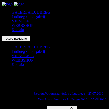
GALERIJA LUDBREG
Ludbreg video galerija
VJENČANJE
WEBBSHOP
Kontakt
Toggle navigation
GALERIJA LUDBREG
Ludbreg video galerija
VJENČANJE
WEBBSHOP
Kontakt
Koncert MPZ Podravina u čast Krvi Kristove – 23.08.2019.
Previous
Vatrogasna vježba u Ludbregu – 27.07.2019.
Podijelite na:
Next
Susret zborova u Ludbregu 2019. – 25.08.2019.
Search for: