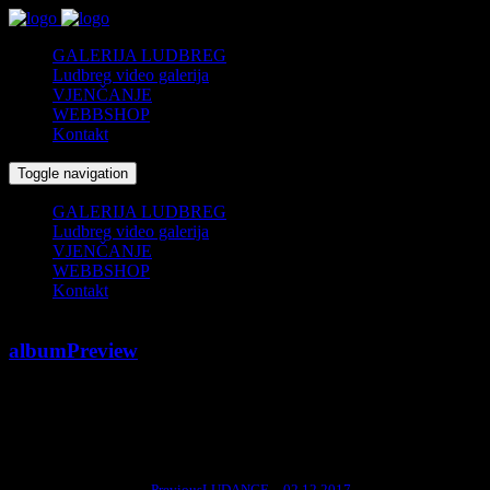
GALERIJA LUDBREG
Ludbreg video galerija
VJENČANJE
WEBBSHOP
Kontakt
Toggle navigation
GALERIJA LUDBREG
Ludbreg video galerija
VJENČANJE
WEBBSHOP
Kontakt
albumPreview
20/12/2017
by
fcs
Search for:
Previous
LUDANCE – 02.12.2017.