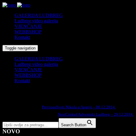
GALERIJA LUDBREG
Ludbreg video galerija
VJENČANJE
WEBBSHOP
Kontakt
Toggle navigation
GALERIJA LUDBREG
Ludbreg video galerija
VJENČANJE
WEBBSHOP
Kontakt
LUDANCE – Ludbreg – 13.12.2014.
Search
Previous
Sveti Nikola u Apatiji – 06.12.2014.
Podijelite na:
for:
Next
Cinkuš Adventski Ludbreg – 20.12.2014.
Search Button
NOVO