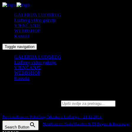
GALERIJA LUDBREG
Ludbreg video galerija
VJENČANJE
WEBBSHOP
Kontakt
Toggle navigation
GALERIJA LUDBREG
Ludbreg video galerija
VJENČANJE
WEBBSHOP
Kontakt
„Snowman“ priredba u Ludbregu – 22.12.2014.
Search for:
Podijelite na:
Previous
Koncert Puhačkog Orkestra u Ludbregu – 21.12.2014.
Next
Koncert-Neda Ukraden & TS Begini & Bossonogi
Search Button