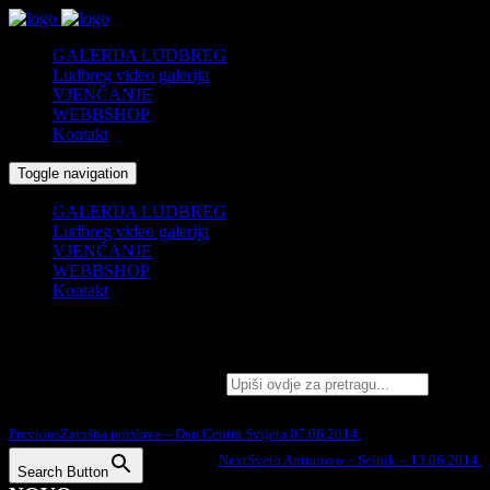
GALERIJA LUDBREG
Ludbreg video galerija
VJENČANJE
WEBBSHOP
Kontakt
Toggle navigation
GALERIJA LUDBREG
Ludbreg video galerija
VJENČANJE
WEBBSHOP
Kontakt
Završna utakmica Hrastovsko – 08.06.2014.
Search for:
Podijelite na:
Previous
Završna proslava – Dan Centra Svijeta 07.06.2014.
Next
Sveto Antunovo – Selnik – 13.06.2014.
Search Button